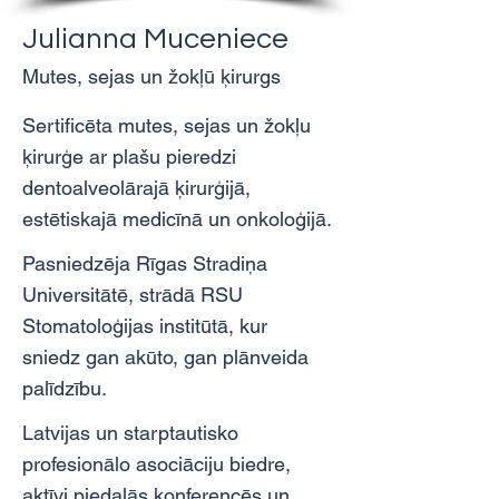
Julianna Muceniece
Mutes, sejas un žokļū ķirurgs
Sertificēta mutes, sejas un žokļu 
ķirurģe ar plašu pieredzi 
dentoalveolārajā ķirurģijā, 
estētiskajā medicīnā un onkoloģijā.
Pasniedzēja Rīgas Stradiņa 
Universitātē, strādā RSU 
Stomatoloģijas institūtā, kur 
sniedz gan akūto, gan plānveida 
palīdzību.
Latvijas un starptautisko 
profesionālo asociāciju biedre, 
aktīvi piedalās konferencēs un 