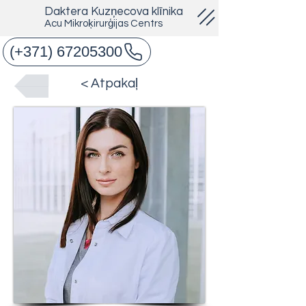
Daktera Kuzņecova klīnika
Acu Mikroķirurģijas Centrs
(+371) 67205300
< Atpakaļ