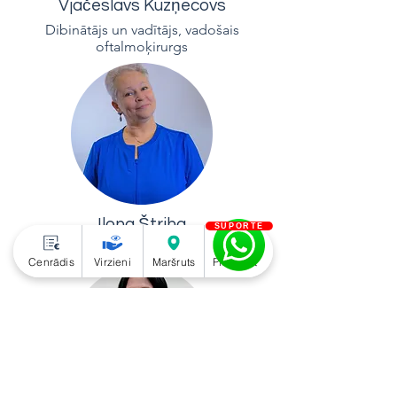
sejas un žokļu ķirurgu 
Vjačeslavs Kuzņecovs
asociācijas darbībā.

Dibinātājs un vadītājs, vadošais
oftalmoķirurgs
Regulāri piedalās Latvijas un 
starptautiskajās zinātniskajās 
konferencēs, klīniskajos kursos 
un profesionālajos semināros, 
nepārtraukti pilnveidojot 
zināšanas un prasmes savā 
specialitātē.
Ilona Štriha
SUPORTE
Oftalmoķirurgs
Cenrādis
Virzieni
Maršruts
Piezvanīt