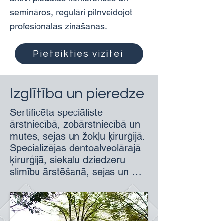
semināros, regulāri pilnveidojot 
profesionālās zināšanas.
Pieteikties vizītei
Izglītība un pieredze
Sertificēta speciāliste 
ārstniecībā, zobārstniecībā un 
mutes, sejas un žokļu ķirurģijā. 
Specializējas dentoalveolārajā 
ķirurģijā, siekalu dziedzeru 
slimību ārstēšanā, sejas un 
žokļu onkoloģijā, kā arī 
estētiskajā ķirurģijā un 
medicīnā (botulīna toksīna 
injekcijas, filleru injekcijas un 